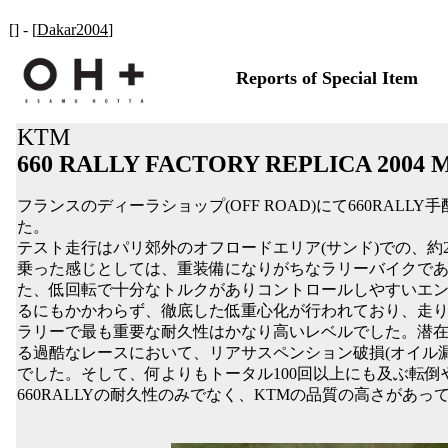
[] - [
Dakar2004
]
Reports of Special Item
KTM
660 RALLY FACTORY REPLICA 2004
フランスのディーラショップ(OFF ROAD)にて660RAL
た。
テスト走行はパリ郊外のオフロードエリア(サンド)での、約2
乗った感じとしては、重装備になりがちなラリーバイクで
た、低回転で十分なトルクがありコントロールしやすいエ
るにもかかわらず、徹底した低重心化が行われており、走
ラリーで最も重要な耐久性はかなり高いレベルでした。潜在的な
る過酷なレースにおいて、リアサスペンション破損(オイル
でした。そして、何よりもトータル100回以上にも及ぶ転
660RALLYの耐久性のみでなく、KTMの品質の高さがあ