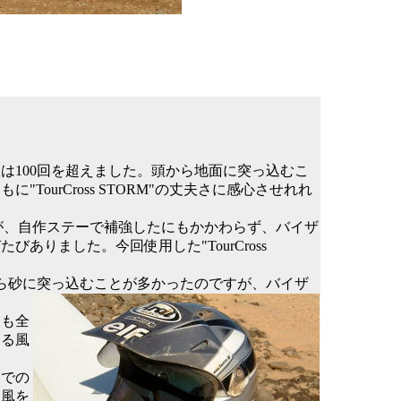
は100回を超えました。頭から地面に突っ込むこ
ourCross STORM"の丈夫さに感心させれれ
たが、自作ステーで補強したにもかかわらず、バイザ
りました。今回使用した"TourCross
から砂に突っ込むことが多かったのですが、バイザ
とも全
ける風
速での
に風を