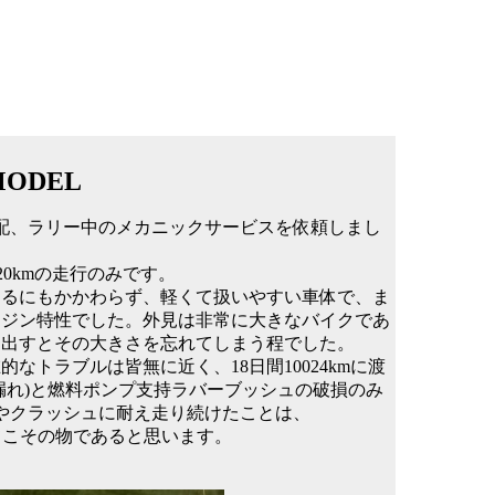
 MODEL
LY手配、ラリー中のメカニックサービスを依頼しまし
0kmの走行のみです。
あるにもかかわらず、軽くて扱いやすい車体で、ま
ンジン特性でした。外見は非常に大きなバイクであ
り出すとその大きさを忘れてしまう程でした。
トラブルは皆無に近く、18日間10024kmに渡
漏れ)と燃料ポンプ支持ラバーブッシュの破損のみ
倒やクラッシュに耐え走り続けたことは、
ってこその物であると思います。