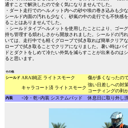
通すことで解決したので全く気になりませんでした。
・ダート走行でのヘルメット内への砂や埃の巻き込みも少
シールド内面の汚れも少なく、砂嵐の中の走行でも不快感
ることはありませんでした。
・シールドタイプヘルメットを使用したことにより、ゴー
持ち管理する煩わしさから開放されました。シールドの汚
いては、走行中でも軽くグローブで拭き取れば簡単クリア
ローブで拭き取ることでクリアになりました。暑い時はバ
ドとダクトをしめて冷たい外気を減らすことが出来るのは
ると思います。
その他
ARAI純正 ライトスモーク
傷が多くなったの
シールド
強い日差しへの対
キャラコート済 ライトスモーク
コーティングの剥
<冷・乾>内装 システムパッド
休息日に取り外し
内装