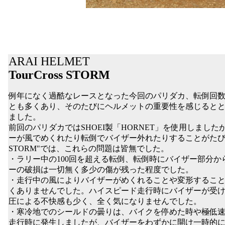
ARAI HELMET
TourCross STORM
例年になく過酷なレースとなった今回のパリダカ、転倒回数
とも多くあり、そのたびにヘルメットの重要性を感じるとともに"T
ました。
前回のパリダカではSHOEI製「HORNET」を使用しまし
ーが風でめくれたり転倒でバイザー外れたりすることがたびたびあ
STORM"では、これらの問題は皆無でした。
・ラリー中の100回を超える転倒、転倒時にバイザー部分
ーの破損は一切無く多少の傷が残った程度でした。
・走行中の風によりバイザーがめくれることや変形するこ
くありませんでした。ハイスピード走行時にバイザーが受
圧による不快感も少く、全く気になりませんでした。
・寒冷地でのシールドの曇りは、バイクを停めた時や極低
走行時に発生しましたが、バイザーをわずかに開け一時的