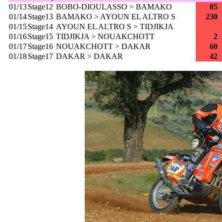
01/13
Stage12
BOBO-DIOULASSO > BAMAKO
85
01/14
Stage13
BAMAKO > AYOUN EL ALTRO S
230
01/15
Stage14
AYOUN EL ALTRO S > TIDJIKJA
01/16
Stage15
TIDJIKJA > NOUAKCHOTT
2
01/17
Stage16
NOUAKCHOTT > DAKAR
60
01/18
Stage17
DAKAR > DAKAR
42