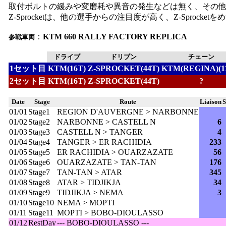
取付ボルトの緩みや変磨耗や異音の発生などは無く、その
Z-Sprocketは、他の選手からの注目度が高く、Z-Sproc
：
KTM 660 RALLY FACTORY REPLICA
参戦車両
ドライブ
ドリブン
チェーン
1セット目
KTM(16T)
Z-SPROCKET(44T)
KTM(REGINA)(1
2セット目
KTM(16T)
Z-SPROCKET(44T)
?
Date
Stage
Route
Liaison
S
01/01
Stage1
REGION D'AUVERGNE > NARBONNE
01/02
Stage2
NARBONNE > CASTELL N
6
01/03
Stage3
CASTELL N > TANGER
4
01/04
Stage4
TANGER > ER RACHIDIA
233
01/05
Stage5
ER RACHIDIA > OUARZAZATE
56
01/06
Stage6
OUARZAZATE > TAN-TAN
176
01/07
Stage7
TAN-TAN > ATAR
345
01/08
Stage8
ATAR > TIDJIKJA
34
01/09
Stage9
TIDJIKJA > NEMA
3
01/10
Stage10
NEMA > MOPTI
01/11
Stage11
MOPTI > BOBO-DIOULASSO
01/12
RestDay
--- BOBO-DIOULASSO ---