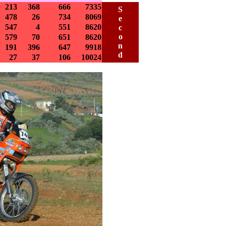
213
368
666
7335
S
478
26
734
8069
e
547
4
551
8620
c
o
579
70
651
8620
n
191
396
647
9918
d
27
37
106
10024