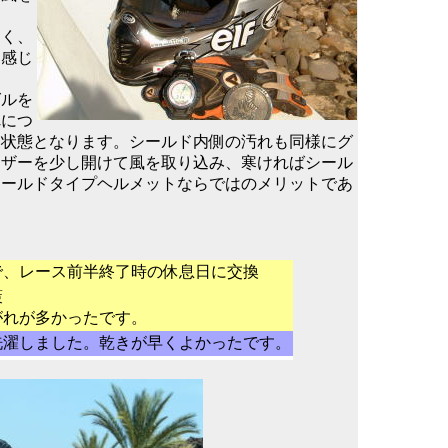
なく、
を感じ
グルを
れにつ
な状態となります。シールド内側の汚れも同様にグ
イザーを少し開けて風を取り込み、寒ければシール
シールドタイプヘルメットならではのメリットであ
で、レース前半終了時の休息日に交換
策
がれが多かったです。
洗濯しました。乾きが早くよかったです。