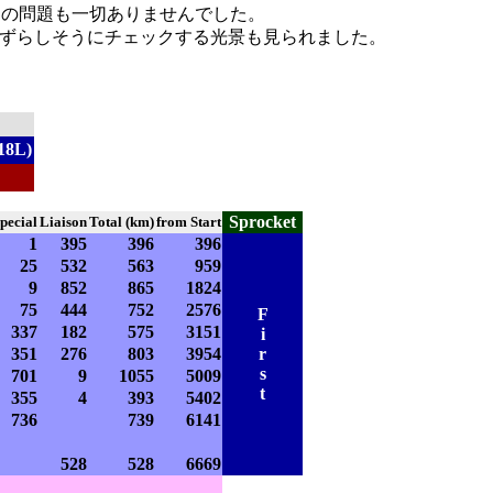
他の問題も一切ありませんでした。
ketをめずらしそうにチェックする光景も見られました。
18L)
Sprocket
pecial
Liaison
Total (km)
from Start
1
395
396
396
25
532
563
959
9
852
865
1824
75
444
752
2576
F
337
182
575
3151
i
351
276
803
3954
r
s
701
9
1055
5009
t
355
4
393
5402
736
739
6141
528
528
6669